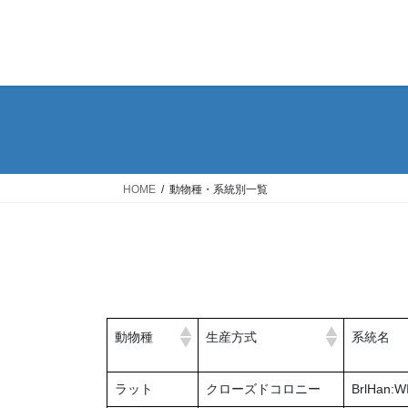
コ
ナ
ン
ビ
テ
ゲ
ン
ー
ツ
シ
へ
ョ
ス
ン
キ
に
ッ
移
HOME
動物種・系統別一覧
プ
動
動物種
生産方式
系統名
ラット
クローズドコロニー
BrlHan:W