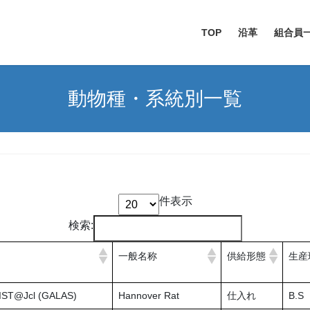
TOP
沿革
組合員
動物種・系統別一覧
件表示
検索:
一般名称
供給形態
生産
IST@Jcl (GALAS)
Hannover Rat
仕入れ
B.S