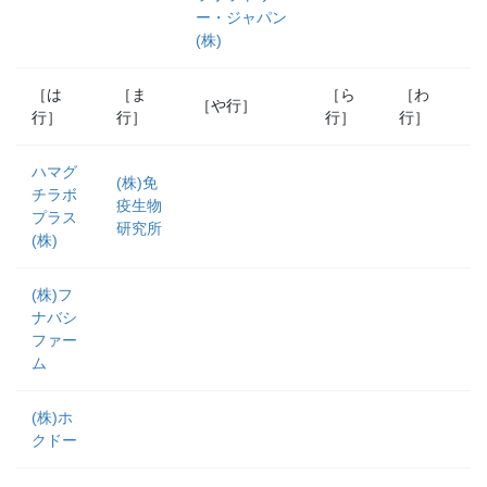
ー・ジャパン
(株)
［は
［ま
［ら
［わ
［や行］
行］
行］
行］
行］
ハマグ
(株)免
チラボ
疫生物
プラス
研究所
(株)
(株)フ
ナバシ
ファー
ム
(株)ホ
クドー