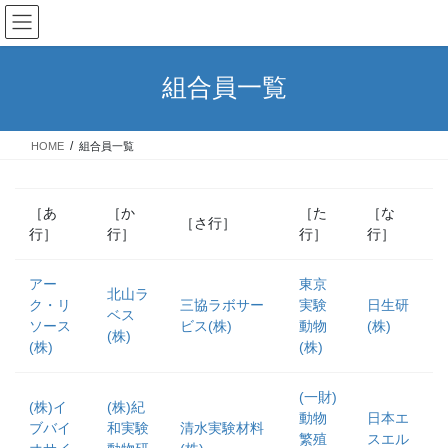
コ
ナ
ン
ビ
テ
ゲ
ン
ー
組合員一覧
ツ
シ
へ
ョ
ス
ン
HOME
組合員一覧
キ
に
ッ
移
プ
動
［あ
［か
［た
［な
［さ行］
行］
行］
行］
行］
アー
東京
北山ラ
ク・リ
三協ラボサー
実験
日生研
ベス
ソース
ビス(株)
動物
(株)
(株)
(株)
(株)
(一財)
(株)イ
(株)紀
動物
日本エ
ブバイ
和実験
清水実験材料
繁殖
スエル