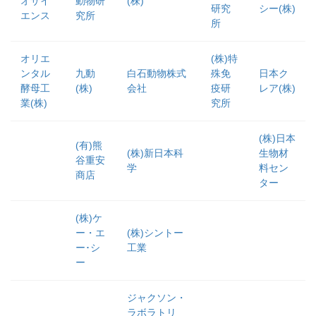
オサイ
動物研
(株)
研究
シー(株)
エンス
究所
所
オリエ
(株)特
ンタル
九動
白石動物株式
殊免
日本ク
酵母工
(株)
会社
疫研
レア(株)
業(株)
究所
(株)日本
(有)熊
(株)新日本科
生物材
谷重安
学
料セン
商店
ター
(株)ケ
ー・エ
(株)シントー
ー･シ
工業
ー
ジャクソン・
ラボラトリ