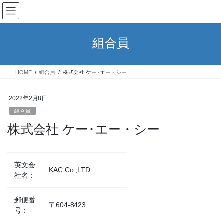
コ
ナ
ン
ビ
テ
ゲ
ン
ー
組合員
ツ
シ
へ
ョ
ス
ン
HOME
組合員
株式会社 ケー･エー・シー
キ
に
ッ
移
プ
動
2022年2月8日
組合員
株式会社 ケー･エー・シー
英文会
KAC Co.,LTD.
社名：
郵便番
〒604-8423
号：