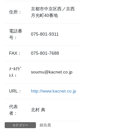
京都市中京区西ノ京西
住所：
月光町40番地
電話番
075-801-9311
号：
FAX：
075-801-7688
ﾒｰﾙｱﾄﾞ
soumu@kacnet.co.jp
ﾚｽ：
URL：
http://www.kacnet.co.jp
代表
北村 典
者：
組合員
カテゴリー