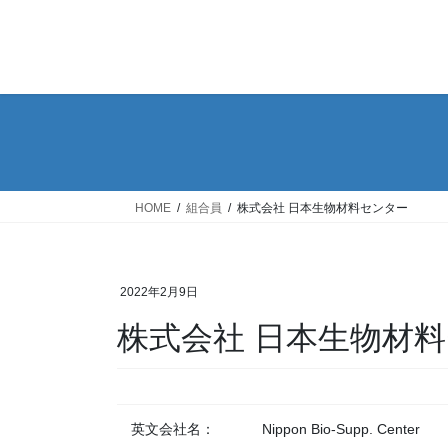
コ
ナ
ン
ビ
テ
ゲ
ン
ー
ツ
シ
へ
ョ
ス
ン
キ
に
ッ
移
HOME
組合員
株式会社 日本生物材料センター
プ
動
2022年2月9日
株式会社 日本生物材
英文会社名：
Nippon Bio-Supp. Center