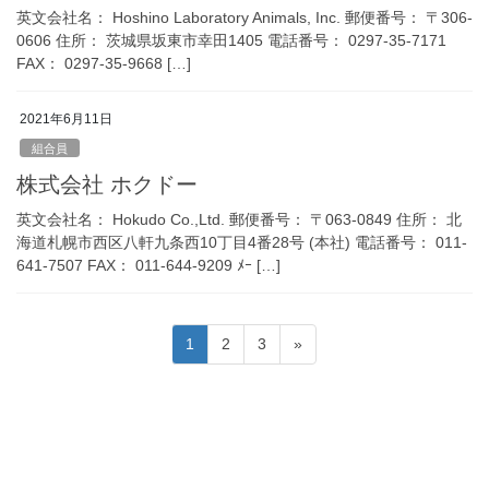
英文会社名： Hoshino Laboratory Animals, Inc. 郵便番号： 〒306-
0606 住所： 茨城県坂東市幸田1405 電話番号： 0297-35-7171
FAX： 0297-35-9668 […]
2021年6月11日
組合員
株式会社 ホクドー
英文会社名： Hokudo Co.,Ltd. 郵便番号： 〒063-0849 住所： 北
海道札幌市西区八軒九条西10丁目4番28号 (本社) 電話番号： 011-
641-7507 FAX： 011-644-9209 ﾒｰ […]
投
固
固
固
1
2
3
»
稿
定
定
定
ペ
ペ
ペ
の
ー
ー
ー
ペ
ジ
ジ
ジ
ー